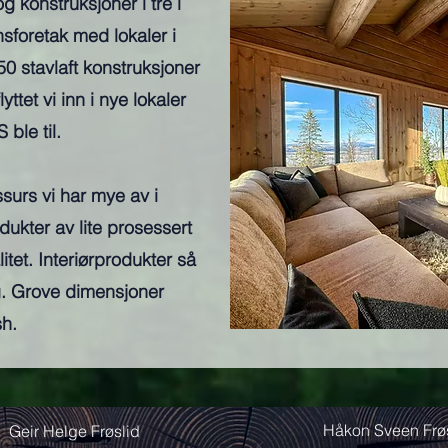
 konstruksjoner i tre i
sforetak med lokaler i
50 stavlaft konstruksjoner
lyttet vi inn i nye lokaler
ble til.
ssurs vi har mye av i
dukter av lite prosessert
tet. Interiørprodukter så
g. Grove dimensjoner
sh.
Håkon Sveen Frø
Geir Helge Frøslid