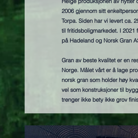
Helge produksjonen av hytter og
2006 gjennom sitt enkeltperson
Torpa. Siden har vi levert ca. 2
til fritidsboligmarkedet. I 2021 f
på Hadeland og Norsk Gran AS 
Gran av beste kvalitet er en re
Norge. Målet vårt er å lage pro
norsk gran som holder høy kvali
vel som konstruksjoner til byg
trenger ikke bety ikke grov fini