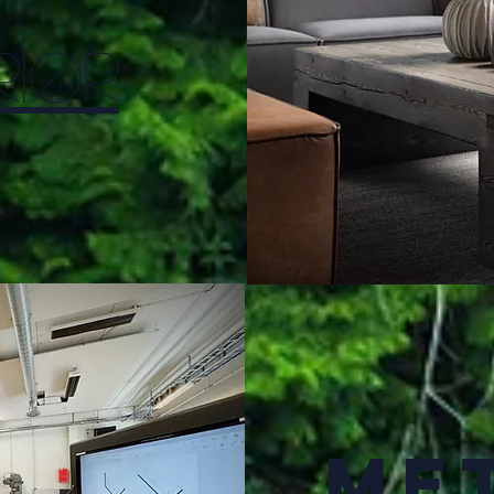
riør
Me